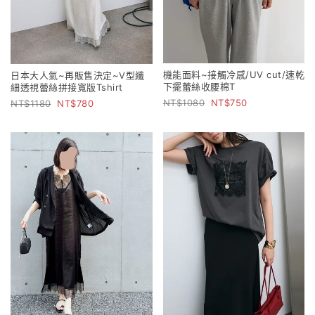
機能面料~接觸冷感/UV cut/速乾
日本大人氣~再販售決定~V型纖
下擺蕾絲收腰棉T
細透視蕾絲拼接寬版Tshirt
1080
750
1180
780