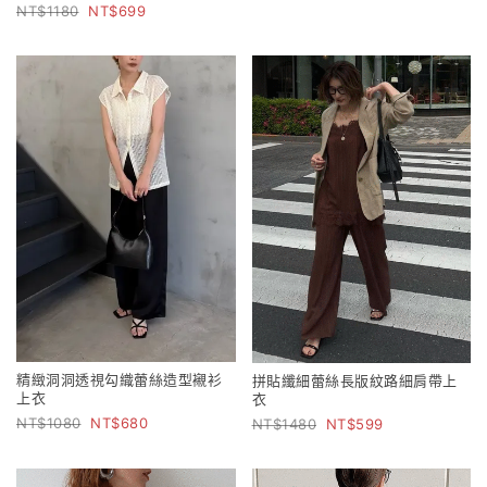
1180
699
精緻洞洞透視勾織蕾絲造型襯衫
拼貼纖細蕾絲長版紋路細肩帶上
上衣
衣
1080
680
1480
599