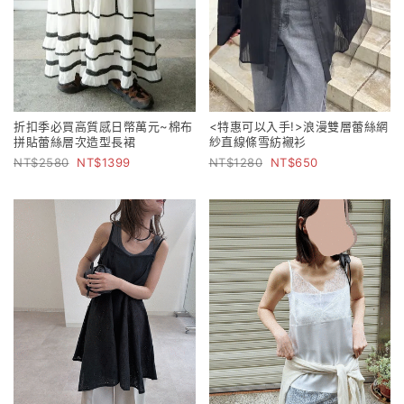
折扣季必買高質感日幣萬元~棉布
<特惠可以入手!>浪漫雙層蕾絲網
拼貼蕾絲層次造型長裙
紗直線條雪紡襯衫
2580
1399
1280
650