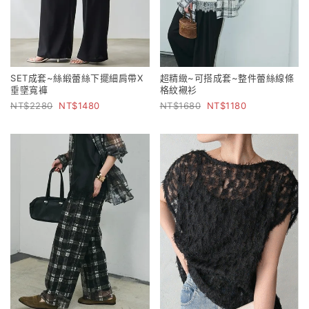
SET成套~絲緞蕾絲下擺細肩帶X
超精緻~可搭成套~整件蕾絲線條
垂墜寬褲
格紋襯衫
2280
1480
1680
1180