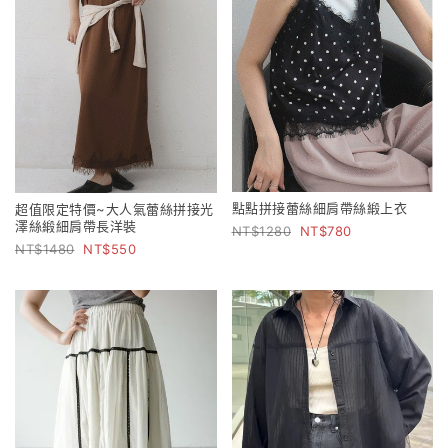
點點拼接蕾絲細肩帶絲緞上衣
超值限定特價~大人氣蕾絲拼接光
澤絲緞細肩帶長洋裝
1280
780
1480
550