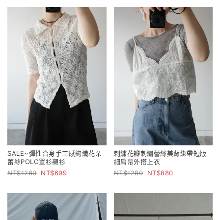
SALE~彈性合身手工感鉤織花朵
刺繡花瓣刺繡蕾絲美背綁帶短版
蕾絲POLO罩衫襯衫
細肩帶外搭上衣
1280
699
1280
880