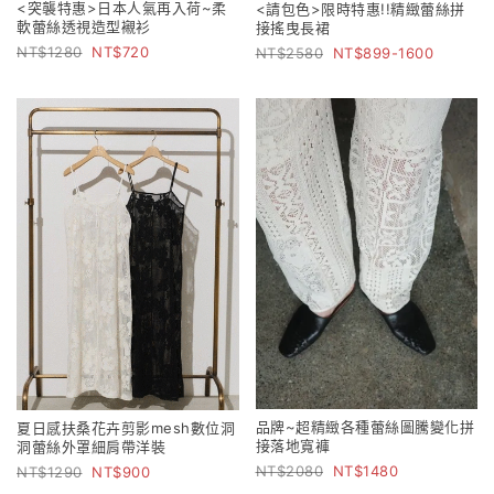
<突襲特惠>日本人氣再入荷~柔
<請包色>限時特惠!!精緻蕾絲拼
軟蕾絲透視造型襯衫
接搖曳長裙
1280
720
2580
899-1600
品牌~超精緻各種蕾絲圖騰變化拼
夏日感扶桑花卉剪影mesh數位洞
接落地寬褲
洞蕾絲外罩細肩帶洋裝
2080
1480
1290
900