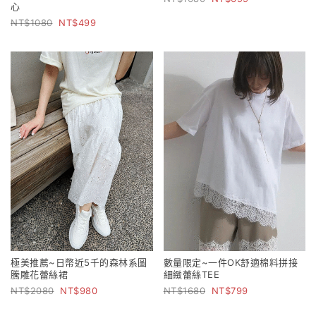
心
1080
499
極美推薦~日幣近5千的森林系圖
數量限定~一件OK舒適棉料拼接
騰雕花蕾絲裙
細緻蕾絲TEE
2080
980
1680
799