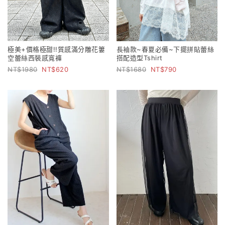
極美+價格極甜!!質感滿分雕花簍
長袖款~春夏必備~下擺拼貼蕾絲
空蕾絲西裝感寬褲
搭配造型Tshirt
1980
620
1680
790