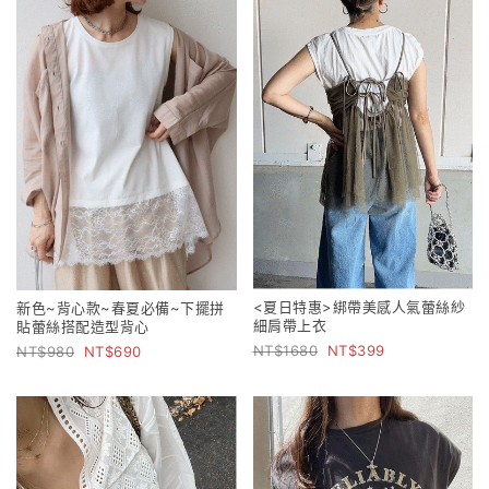
<夏日特惠>綁帶美感人氣蕾絲紗
新色~背心款~春夏必備~下擺拼
細肩帶上衣
貼蕾絲搭配造型背心
1680
399
980
690