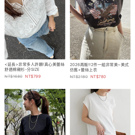
<延長>非常多人許願!真心美蕾絲
2026再販!!2件一組非常美~美式
舒適棉襯杉-分SIZE
仿舊+蕾絲上衣
1680
799
2180
780