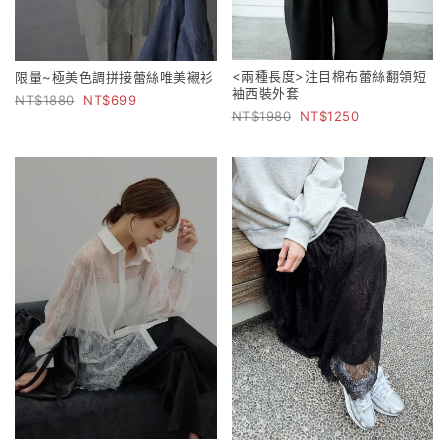
<兩種長度>注目棉布蕾絲翻領短
限量~極美色調拼接蕾絲唯美襯衫
袖西裝外套
1880
699
1980
1250