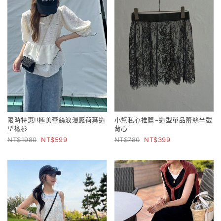
限時特惠!!極美蕾絲浪漫感荷葉造
小幫私心推薦~造型單品蕾絲半截
型襯衫
背心
1980
599
780
399