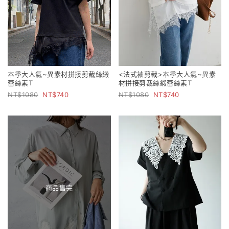
<法式袖剪裁>本季大人氣~異素
本季大人氣~異素材拼接剪裁絲緞
材拼接剪裁絲緞蕾絲素T
蕾絲素T
1080
740
1080
740
商品售完