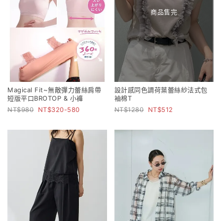
商品售完
Magical Fit~無敵彈力蕾絲肩帶
設計感同色調荷葉蕾絲紗法式包
短版平口BROTOP & 小褲
袖棉T
980
320-580
1280
512