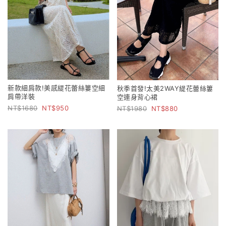
新款細肩款!美感緹花蕾絲簍空細
秋季首發!太美2WAY緹花蕾絲簍
肩帶洋裝
空連身背心裙
1680
950
1980
880