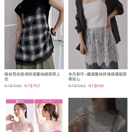
格紋雪紡透視拼接蕾絲細肩帶上
本月新作~纖細蕾絲拼接裙襬細肩
衣
帶背心
1080
750
1080
690