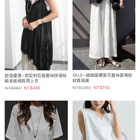
SALE~細緻圖騰窗花蕾絲菱格紋
超值優惠~造型斜剪裁蕾絲拼接絲
紋路寬褲
緞長板細肩帶上衣
1280
750
980
490