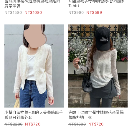
蕾絲拼接楊柳透感斜剪裁魚尾細
立體剪裁字母印刷蕾絲花朵綴飾
肩帶洋裝
Tshirt
1580
1080
980
599
小幫自留推薦~真的太美蕾絲麻手
許願上架囉^^彈性精緻花朵圖騰
感夏日針織外套
蕾絲舒適上衣
2280
720
1680
720