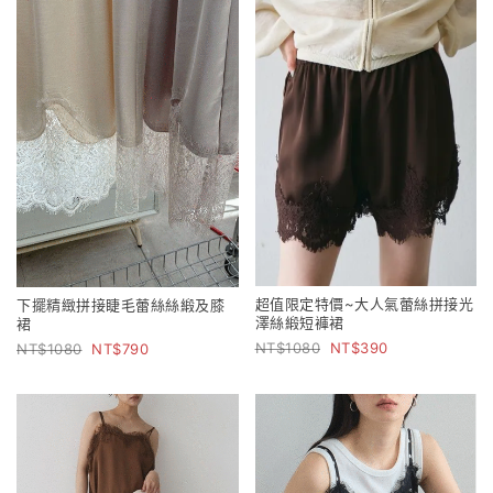
超值限定特價~大人氣蕾絲拼接光
下擺精緻拼接睫毛蕾絲絲緞及膝
澤絲緞短褲裙
裙
1080
390
1080
790