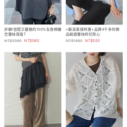
許願!悠閒又優雅的100%友善棉鏤
<斷貨直接特惠>品牌4千多的精
空蕾絲寬版T
品緞面蕾絲斜切背心
2080
580
1680
550