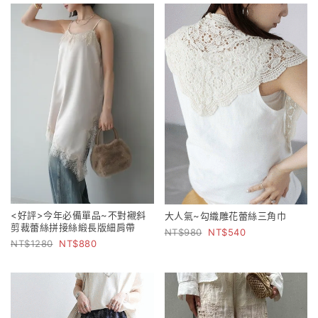
<好評>今年必備單品~不對襯斜
大人氣~勾織雕花蕾絲三角巾
剪裁蕾絲拼接絲緞長版細肩帶
980
540
1280
880