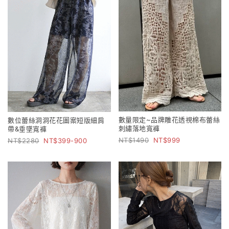
數量限定~品牌雕花透視棉布蕾絲
數位蕾絲洞洞花花圖案短版細肩
刺繡落地寬褲
帶&垂墜寬褲
1490
999
2280
399-900