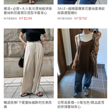
補貨<必買>大人氣光澤絲緞拼接
SALE~細緻圖騰窗花蕾絲菱格紋
蕾絲斜剪裁開岔造型半截背心
紋路連帽襯衫
890
299
1280
750
觸感很棒!下擺蕾絲綴飾的完美西
日幣高單價~小幫包色!精品感雪
褲
紡拼接蕾絲背心