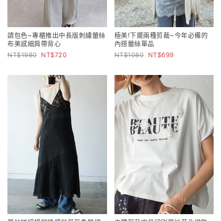
請包色~專櫃推出中長版刺繡蕾絲
極美!下擺兩種剪裁~今年必備的
布美感細肩帶背心
內搭蕾絲單品
1980
720
1080
699