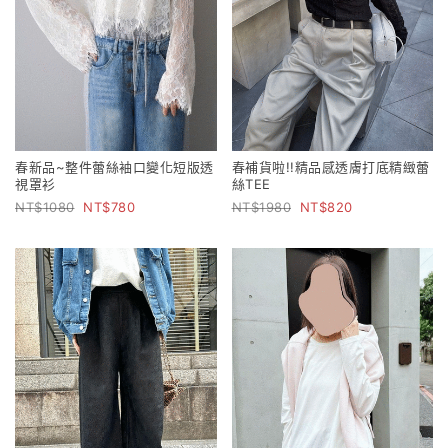
春新品~整件蕾絲袖口變化短版透
春補貨啦!!精品感透膚打底精緻蕾
視罩衫
絲TEE
1080
780
1980
820