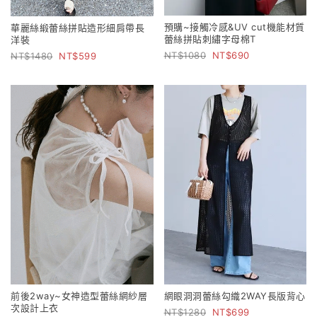
預購~接觸冷感&UV cut機能材質
華麗絲緞蕾絲拼貼造形細肩帶長
蕾絲拼貼刺繡字母棉T
洋裝
1080
690
1480
599
網眼洞洞蕾絲勾織2WAY長版背心
前後2way~女神造型蕾絲網紗層
次設計上衣
1280
699