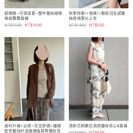
超精緻~可搭成套~整件蕾絲線條
秋季特惠!<很美!>動態羽毛感蕾
格紋飄飄寬褲
絲透視罩衫上衣
1580
1080
1480
592
面料升級<必買~完全舒適>邊緣
清新花柄數位洞洞蕾絲背心&寬褲
配色蕾絲紗滾邊細版肩帶羅紋背
1680
699