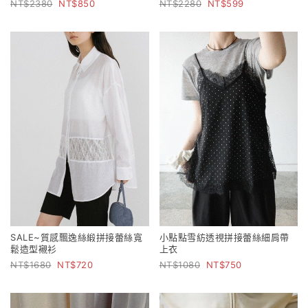
2380
850
2280
599
SALE~質感飄逸絲緞拼接蕾絲寬
小點點雪紡透視拼接蕾絲細肩帶
鬆造型襯衫
上衣
1680
720
1080
750