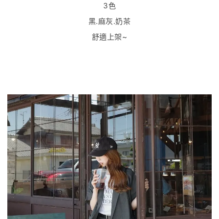
3色
黑.麻灰.奶茶
舒適上架~