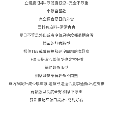
立體度很棒~厚薄度很涼~完全不厚重
小幫自留款
完全適合夏日的外套
面料有麻料~清清爽爽
夏日不管是外出或者冷氣房這款都很適合喔
簡單的舒適版型
搭個TEE或薄長袖都是沒問題的寬鬆度
正夏天搭背心整個型也非常好看
簡約輕盈版型
俐落輕挺穿著輕盈不悶熱
無內裡設計減少厚重感.透氣舒適適合夏季通勤.出遊穿搭
寬鬆版型長度蓋臀.俐落不厚重
雙釦搭配窄領口設計~簡約好看