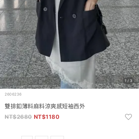
1
/
3
2606236
雙排釦薄料麻料涼爽感短袖西外
2680
1180