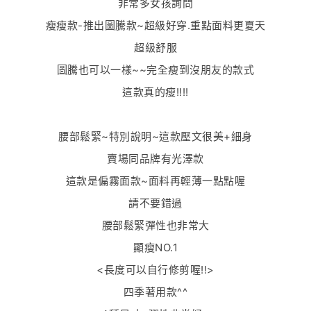
非常多女孩詢問
瘦瘦款-推出圖騰款~超級好穿.重點面料更夏天
超級舒服
圖騰也可以一樣~~完全瘦到沒朋友的款式
這款真的瘦!!!!
腰部鬆緊~特別說明~這款壓文很美+細身
賣場同品牌有光澤款
這款是偏霧面款~面料再輕薄一點點喔
請不要錯過
腰部鬆緊彈性也非常大
顯瘦NO.1
<長度可以自行修剪喔!!>
四季著用款^^