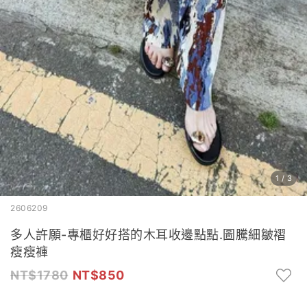
1
/
3
2606209
多人許願-專櫃好好搭的木耳收邊點點.圖騰細皺褶
瘦瘦褲
1780
850