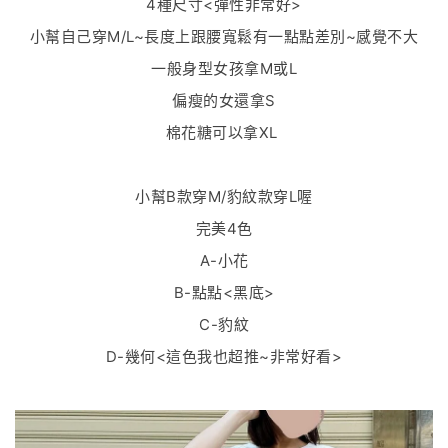
4種尺寸<彈性非常好>
小幫自己穿M/L~長度上跟腰寬鬆有一點點差別~感覺不大
一般身型女孩拿M或L
偏瘦的女還拿S
棉花糖可以拿XL
小幫B款穿M/豹紋款穿L喔
完美4色
A-小花
B-點點<黑底>
C-豹紋
D-幾何<這色我也超推~非常好看>