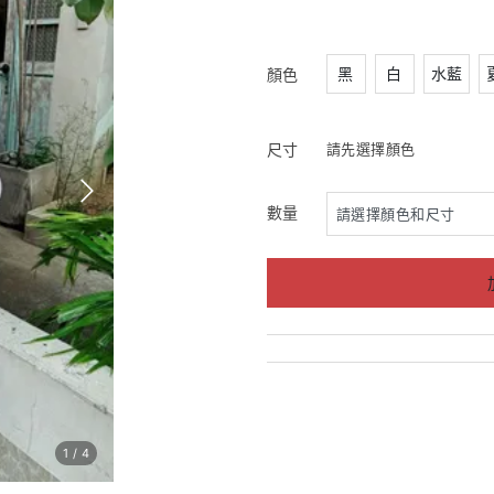
黑
白
水藍
顏色
尺寸
請先選擇顏色
數量
1
/
4