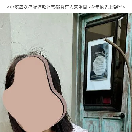
<小幫每次搭配這款外套都會有人來詢問~今年搶先上架^^>