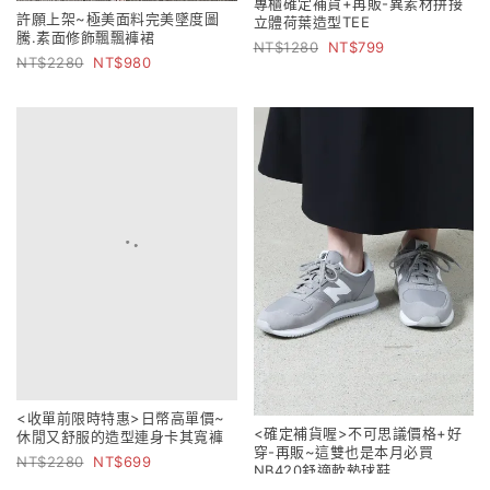
專櫃確定補貨+再販-異素材拼接
許願上架~極美面料完美墜度圖
立體荷葉造型TEE
騰.素面修飾飄飄褲裙
1280
799
2280
980
<收單前限時特惠>日幣高單價~
<確定補貨喔>不可思議價格+好
休閒又舒服的造型連身卡其寬褲
穿-再販~這雙也是本月必買
2280
699
NB420舒適軟墊球鞋