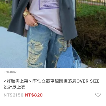
1
/
7
2604092
<許願再上架>!率性立體車線圖騰落肩OVER SIZE
設計感上衣
2150
820