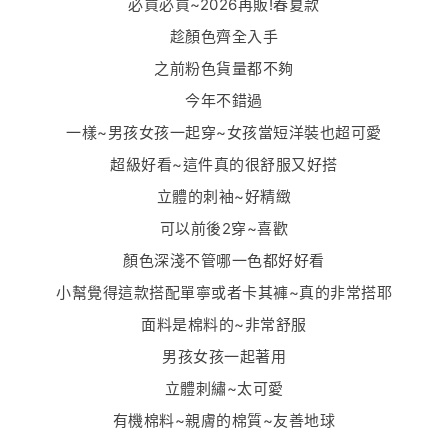
必買必買~2026再販!春夏款
趁顏色齊全入手
之前粉色貨量都不夠
今年不錯過
一樣~男孩女孩一起穿~女孩當短洋裝也超可愛
超級好看~這件真的很舒服又好搭
立體的刺袖~好精緻
可以前後2穿~喜歡
顏色深淺不管哪一色都好好看
小幫覺得這款搭配單寧或者卡其褲~真的非常搭耶
面料是棉料的~非常舒服
男孩女孩一起著用
立體刺繡~太可愛
有機棉料~
親膚的棉質~友善地球