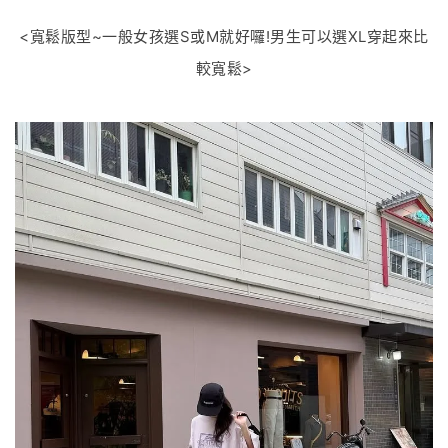
<寬鬆版型~一般女孩選S或M就好囉!男生可以選XL穿起來比
較寬鬆>