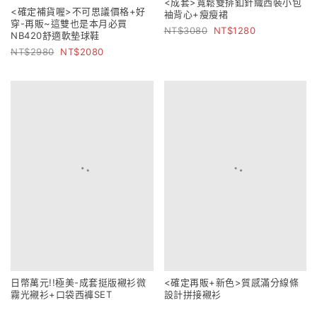
<成套>寬鬆雙排釦針織西裝小包
<確定補貨喔>不可思議價格+好
袖背心+瘦瘦裙
穿-再販~這雙也是本月必買
3080
1280
NB420舒適軟墊球鞋
2980
2080
日幣萬元!!極美-成套挺版襯衫微
<確定再販+新色>質感滿分線條
霧光襯衫+口袋西褲SET
設計拼接襯衫
3280
1480
2080
599