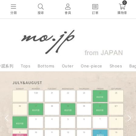
0
分類
搜尋
會員
訂單
購物車
冷感系列
Tops
Bottoms
Outer
One-piece
Shoes
Ba