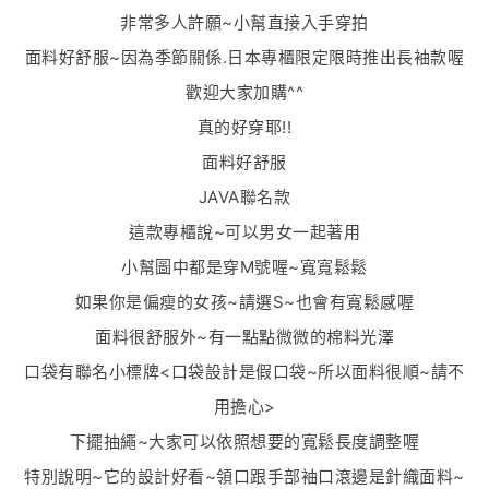
非常多人許願~小幫直接入手穿拍
面料好舒服~因為季節關係.日本專櫃限定限時推出長袖款喔
歡迎大家加購^^
真的好穿耶!!
面料好舒服
JAVA聯名款
這款專櫃說~可以男女一起著用
小幫圖中都是穿M號喔~寬寬鬆鬆
如果你是偏瘦的女孩~請選S~也會有寬鬆感喔
面料很舒服外~有一點點微微的棉料光澤
口袋有聯名小標牌<口袋設計是假口袋~所以面料很順~請不
用擔心>
下擺抽繩~大家可以依照想要的寬鬆長度調整喔
特別說明~它的設計好看~領口跟手部袖口滾邊是針織面料~