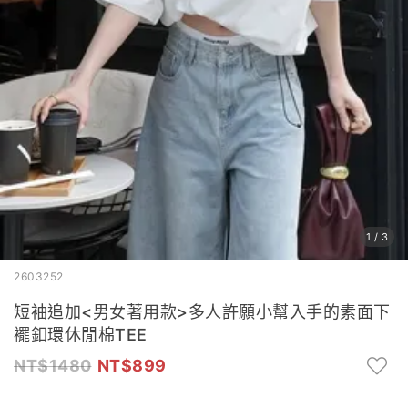
1
/
3
2603252
短袖追加<男女著用款>多人許願小幫入手的素面下
襬釦環休閒棉TEE
1480
899