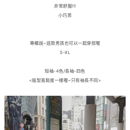
非常舒服!!!
小巧思
專櫃說~這款男孩也可以一起穿搭喔
S-XL
短袖-4色/長袖-四色
<版型寬鬆度一樣喔~只有袖長不同>