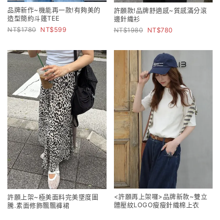
品牌新作~機能再一款!有夠美的
許願款!品牌舒適感~質感滿分滾
造型簡約斗篷TEE
邊針織衫
1780
599
1980
780
<許願再上架囉>品牌新款~雙立
許願上架~極美面料完美墜度圖
體壓紋LOGO瘦瘦針織棉上衣
騰.素面修飾飄飄褲裙
1780
590
2280
980