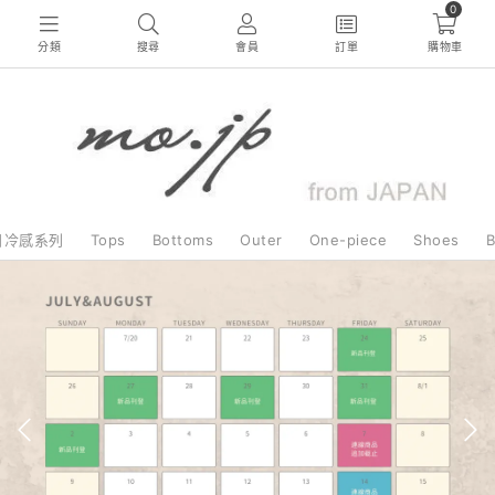
0
分類
搜尋
會員
訂單
購物車
日冷感系列
Tops
Bottoms
Outer
One-piece
Shoes
B