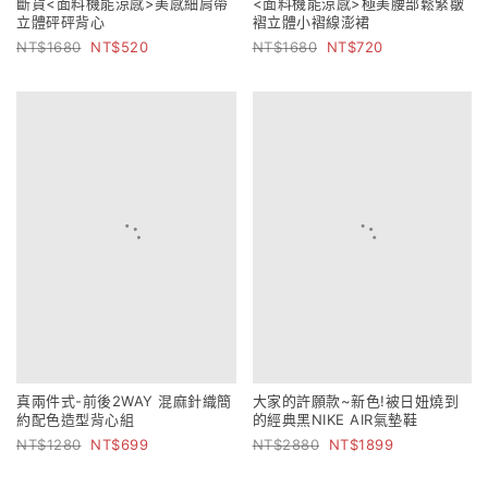
斷貨<面料機能涼感>美感細肩帶
<面料機能涼感>極美腰部鬆緊皺
立體砰砰背心
褶立體小褶線澎裙
1680
520
1680
720
真兩件式-前後2WAY 混麻針織簡
大家的許願款~新色!被日妞燒到
約配色造型背心組
的經典黑NIKE AIR氣墊鞋
1280
699
2880
1899