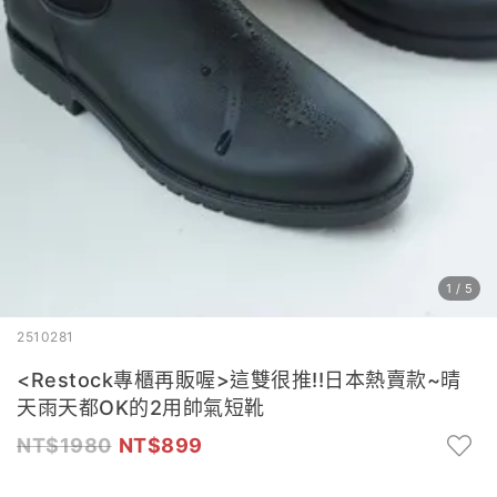
1
/
5
2510281
<Restock專櫃再販喔>這雙很推!!日本熱賣款~晴
天雨天都OK的2用帥氣短靴
1980
899