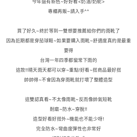
今年還有新色~好好看<奶油/奶駝>
專櫃再販~請入手^^
買了好久~終於等到一雙想要推薦給你們的雨靴了
因為近期都是穿茄球鞋~如果要購入雨靴~舒適度真的是最重
要得
台灣一年四季都蠻常下雨的
這款!!晴天雨天都可以穿~重點!好看~搭商品最好搭
帥帥得~不會因為穿雨靴就打壞了整體造型
這雙認真看~不太像雨靴~反而像帥氣短靴
耐磨~防水~穿脫!!
造型好看好搭外~機能也不能少呀!
完全防水~彎曲度彈性也非常好