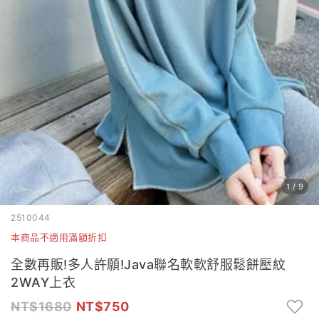
1
/
9
2510044
本商品不適用滿額折扣
全數再販!多人許願!Java聯名軟軟舒服鬆餅壓紋
2WAY上衣
1680
750