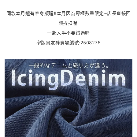
同款本月還有窄身版喔!!本月因為專櫃數量限定~店長直接回
饋折扣喔!
一起入手不要錯過喔
窄版男友褲賣場編號:2508275