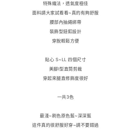
特殊織法，透氣度極佳
面料請大家試看看~真的有夠舒服
腰部內抽繩綁帶
裝飾型鈕釦設計
穿脫輕鬆方便
貼心 S~LL 四個尺寸
美腳I型直筒剪裁
穿起來腿直修飾度很好
一共3色
最淺~刷色原色藍~深深藍
這件真的很舒服好穿~請不要錯過