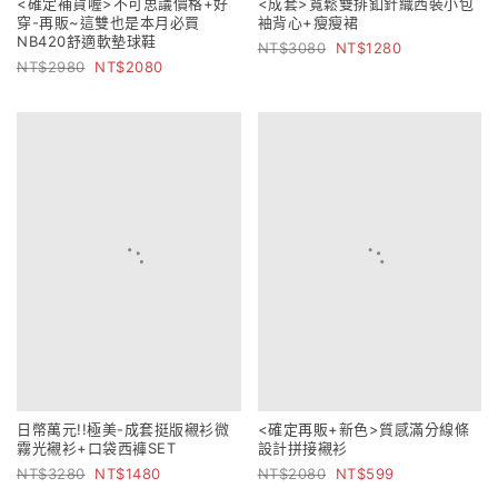
<成套>寬鬆雙排釦針織西裝小包
<確定補貨喔>不可思議價格+好
袖背心+瘦瘦裙
穿-再販~這雙也是本月必買
3080
1280
NB420舒適軟墊球鞋
2980
2080
日幣萬元!!極美-成套挺版襯衫微
<確定再販+新色>質感滿分線條
霧光襯衫+口袋西褲SET
設計拼接襯衫
3280
1480
2080
599