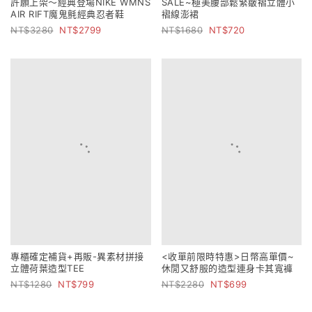
許願上架～經典登場NIKE WMNS
SALE~極美腰部鬆緊皺褶立體小
AIR RIFT魔鬼氈經典忍者鞋
褶線澎裙
3280
2799
1680
720
專櫃確定補貨+再販-異素材拼接
<收單前限時特惠>日幣高單價~
立體荷葉造型TEE
休閒又舒服的造型連身卡其寬褲
1280
799
2280
699