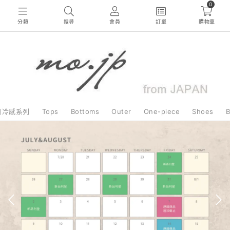
0
分類
搜尋
會員
訂單
購物車
日冷感系列
Tops
Bottoms
Outer
One-piece
Shoes
B