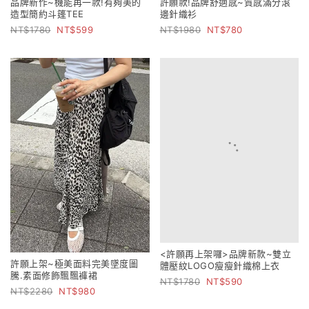
品牌新作~機能再一款!有夠美的
許願款!品牌舒適感~質感滿分滾
造型簡約斗篷TEE
邊針織衫
1780
599
1980
780
<許願再上架囉>品牌新款~雙立
許願上架~極美面料完美墜度圖
體壓紋LOGO瘦瘦針織棉上衣
騰.素面修飾飄飄褲裙
1780
590
2280
980