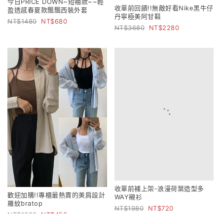
今日PRICE DOWN~短袖款~~輕
收單前回饋!!無敵好看Nike黑牛仔
盈透感春夏款飄飄西裝外套
丹寧極美阿甘鞋
1480
680
3680
2280
收單前補上架-浪漫荷葉造型多
歡迎加購!!專櫃最熱賣的美肩設計
WAY襯衫
羅紋bratop
1980
720
1380
450