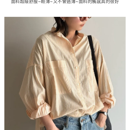
面料超級舒服~輕薄~又不會過薄~面料的觸感真的很好