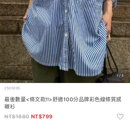
1
/
5
2505065
最後數量<條文款!!>舒適100分品牌彩色線條質感
襯衫
1880
799