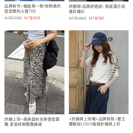
品牌新作~機能再一款!有夠美的
許願款!品牌舒適感~質感滿分滾
造型簡約斗篷TEE
邊針織衫
1780
599
1980
780
<許願再上架囉>品牌新款~雙立
許願上架~極美面料完美墜度圖
體壓紋LOGO瘦瘦針織棉上衣
騰.素面修飾飄飄褲裙
1780
590
2280
980