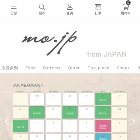
0
分類
搜尋
會員
訂單
購物車
日冷感系列
Tops
Bottoms
Outer
One-piece
Shoes
B