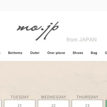
s
Bottoms
Outer
One-piece
Shoes
Bag
O