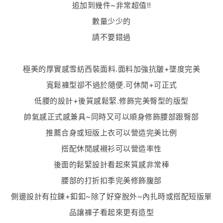
追加到幾件~非常超值!!
數量少少的
請不要錯過
極美的厚實感雪紡西裝面料.面料加強抗皺+墜度完美
寬鬆褲型卻不過於隨便.可休閒+可正式
低腰的設計+後質感鬆緊.修飾完美臀型的版型
帥氣感正式感兼具~同時又可以順身修飾腰部跟臀部
推薦合身或短版上衣可以營造完美比例
搭配休閒感襯衫可以營造率性
後面的鬆緊設計看起來質感非常棒
腰部的打折扣季完美修飾腹部
側邊設計有拉鍊+釦釦~除了好穿脫外~內扎時或搭配短版單
品讓褲子看起來更有造型