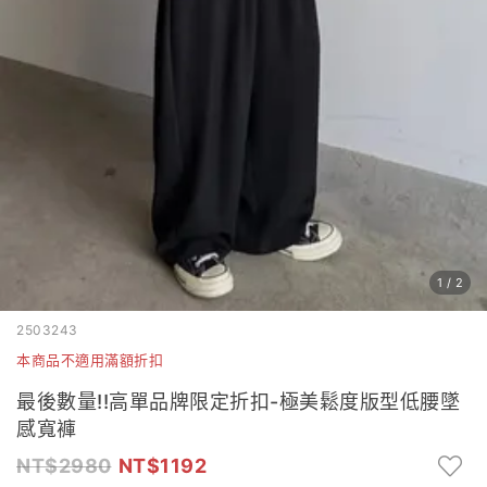
1
/
2
2503243
本商品不適用滿額折扣
最後數量!!高單品牌限定折扣-極美鬆度版型低腰墜
感寬褲
2980
1192