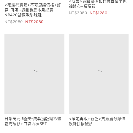
<成套>寬鬆雙排釦針織西裝小包
<確定補貨喔>不可思議價格+好
袖背心+瘦瘦裙
穿-再販~這雙也是本月必買
3080
1280
NB420舒適軟墊球鞋
2980
2080
日幣萬元!!極美-成套挺版襯衫微
<確定再販+新色>質感滿分線條
霧光襯衫+口袋西褲SET
設計拼接襯衫
3280
1480
2080
599