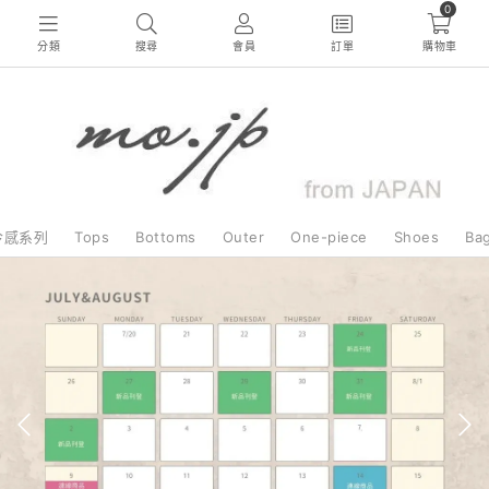
0
分類
搜尋
會員
訂單
購物車
冷感系列
Tops
Bottoms
Outer
One-piece
Shoes
Ba