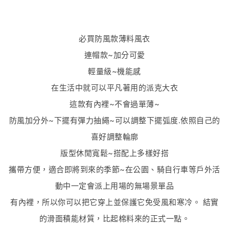
必買防風款薄料風衣
連帽款~加分可愛
輕量級~機能感
在生活中就可以平凡著用的派克大衣
這款有內裡~不會過單薄~
防風加分外~下擺有彈力抽繩~可以調整下擺弧度.依照
自己的
喜好調整輪廓
版型休閒寬鬆~搭配上多樣好搭
攜帶方便，適合即將到來的季節~在公園、騎自行車等戶外活
動中一定會派上用場的無場景單品
有內裡，所以你可以把它穿上並保護它免受風和寒冷。 結實
的滑面積能材質，比起棉料來的正式一點。