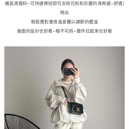
機能滑面料~可快速擦拭即可去除花粉和灰塵的滑爽感~舒適/
時尚
輕鬆應對晝夜溫差難以調節的體溫
後面的設計也好看~帽不可拆~整件拉起來也好看