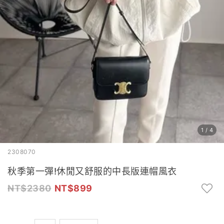
1
/
4
2308070
秋季第一彈!休閒又舒服的中長版連帽風衣
2380
899