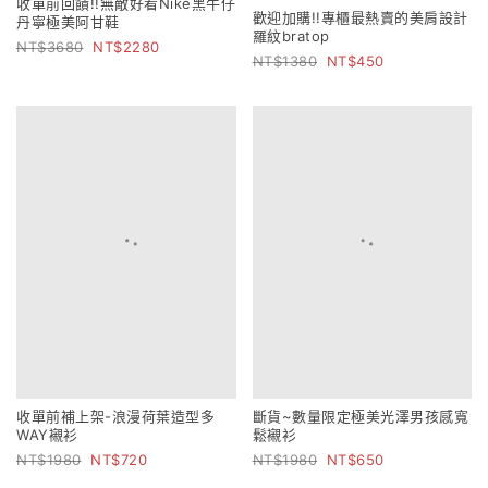
收單前回饋!!無敵好看Nike黑牛仔
歡迎加購!!專櫃最熱賣的美肩設計
丹寧極美阿甘鞋
羅紋bratop
3680
2280
1380
450
收單前補上架-浪漫荷葉造型多
斷貨~數量限定極美光澤男孩感寬
WAY襯衫
鬆襯衫
1980
720
1980
650