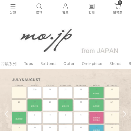
0
分類
搜尋
會員
訂單
購物車
日冷感系列
Tops
Bottoms
Outer
One-piece
Shoes
B