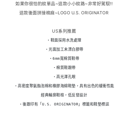
如果你很怕豹紋單品~這款小小紋路~非常好駕馭!!
這款後面拼接棉麻~LOGO U.S. ORIGINATOR
US系列推薦
・鞋面採用水洗處理

・光面加工未漂白膠帶

・6mm寬棉質鞋帶

・棉質鞋跟帶

・高光澤孔眼

・高密度聚氨酯泡棉和橡膠海綿鞋墊，具有出色的緩衝性能

經典輪廓鞋楦，低反發設計

・後跟印有「U.S. ORIGINATOR」標籤和鞋墊標誌