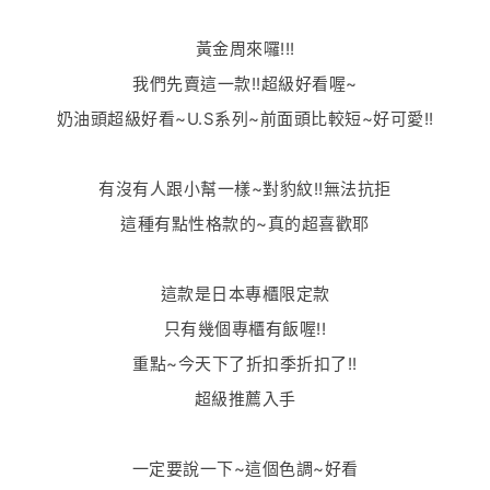
黃金周來囉!!!
我們先賣這一款!!超級好看喔~
奶油頭超級好看~U.S系列~前面頭比較短~好可愛!!
有沒有人跟小幫一樣~對豹紋!!無法抗拒
這種有點性格款的~真的超喜歡耶
這款是日本專櫃限定款
只有幾個專櫃有飯喔!!
重點~今天下了折扣季折扣了!!
超級推薦入手
一定要說一下~這個色調~好看