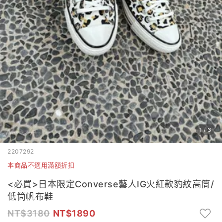
1
/
3
2207292
本商品不適用滿額折扣
<必買>日本限定Converse藝人IG火紅款豹紋高筒/
低筒帆布鞋
3180
1890