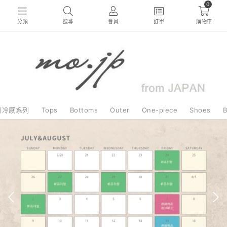
0
分類
搜尋
會員
訂單
購物車
日冷感系列
Tops
Bottoms
Outer
One-piece
Shoes
B