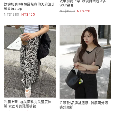
收單前補上架-浪漫荷葉造型多
歡迎加購!!專櫃最熱賣的美肩設計
WAY襯衫
羅紋bratop
1980
720
1380
450
許願上架~極美面料完美墜度圖
許願款!品牌舒適感~質感滿分滾
騰.素面修飾飄飄褲裙
邊針織衫
2280
980
1980
780