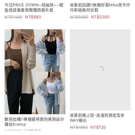
今日PRICE DOWN~短袖款~~輕
收單前回饋!!無敵好看Nike黑牛仔
盈透感春夏款飄飄西裝外套
丹寧極美阿甘鞋
1480
680
3680
2280
收單前補上架-浪漫荷葉造型多
歡迎加購!!專櫃最熱賣的美肩設計
WAY襯衫
羅紋bratop
1980
720
1380
450