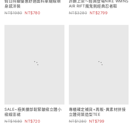
許願上架～經典登場NIKE WMNS
假日持續優惠舒適面料車縫線順
AIR RIFT魔鬼氈經典忍者鞋
身感洋裝
3280
2799
1980
780
SALE~極美腰部鬆緊皺褶立體小
專櫃確定補貨+再販-異素材拼接
褶線澎裙
立體荷葉造型TEE
1680
720
1280
799