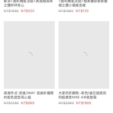
斷貨<面料機能涼感>美感細肩帶
<面料機能涼感>極美腰部鬆緊皺
立體砰砰背心
褶立體小褶線澎裙
1680
520
1680
720
真兩件式-前後2WAY 混麻針織簡
大家的許願款~新色!被日妞燒到
約配色造型背心組
的經典黑NIKE AIR氣墊鞋
1280
699
2880
1899