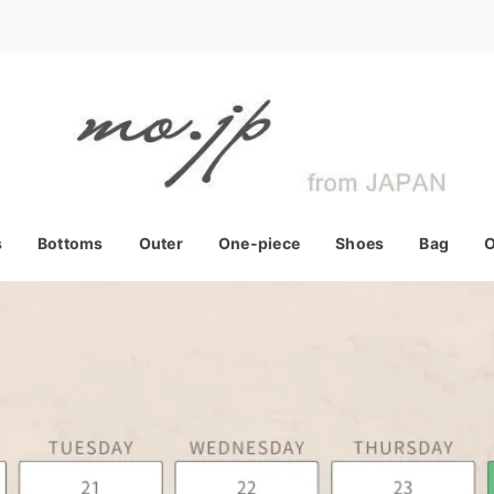
s
Bottoms
Outer
One-piece
Shoes
Bag
O