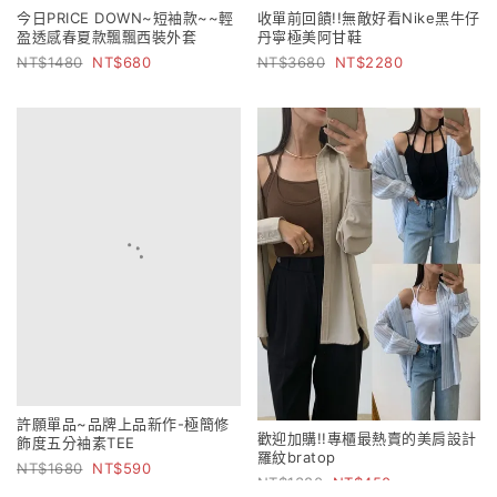
今日PRICE DOWN~短袖款~~輕
收單前回饋!!無敵好看Nike黑牛仔
盈透感春夏款飄飄西裝外套
丹寧極美阿甘鞋
1480
680
3680
2280
許願單品~品牌上品新作-極簡修
歡迎加購!!專櫃最熱賣的美肩設計
飾度五分袖素TEE
羅紋bratop
1680
590
1380
450