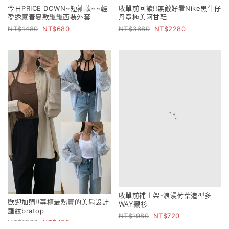
今日PRICE DOWN~短袖款~~輕
收單前回饋!!無敵好看Nike黑牛仔
盈透感春夏款飄飄西裝外套
丹寧極美阿甘鞋
1480
680
3680
2280
收單前補上架-浪漫荷葉造型多
歡迎加購!!專櫃最熱賣的美肩設計
WAY襯衫
羅紋bratop
1980
720
1380
450