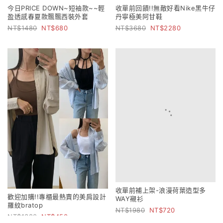
今日PRICE DOWN~短袖款~~輕
收單前回饋!!無敵好看Nike黑牛仔
盈透感春夏款飄飄西裝外套
丹寧極美阿甘鞋
1480
680
3680
2280
收單前補上架-浪漫荷葉造型多
歡迎加購!!專櫃最熱賣的美肩設計
WAY襯衫
羅紋bratop
1980
720
1380
450