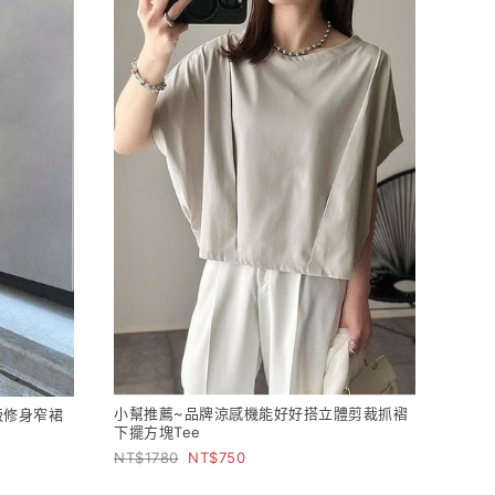
小幫推薦~品牌涼感機能好好搭立體剪裁抓褶
版修身窄裙
下擺方塊Tee
1780
750