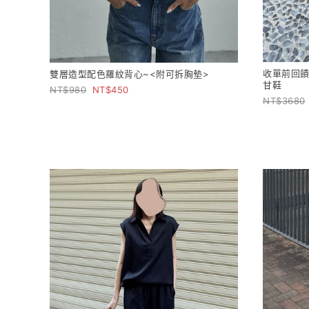
收單前回饋
雙層造型配色羅紋背心~<附可拆胸墊>
甘鞋
980
450
3680