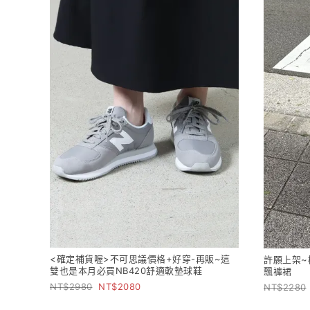
<確定補貨喔>不可思議價格+好穿-再販~這
許願上架~
雙也是本月必買NB420舒適軟墊球鞋
飄褲裙
2980
2080
2280