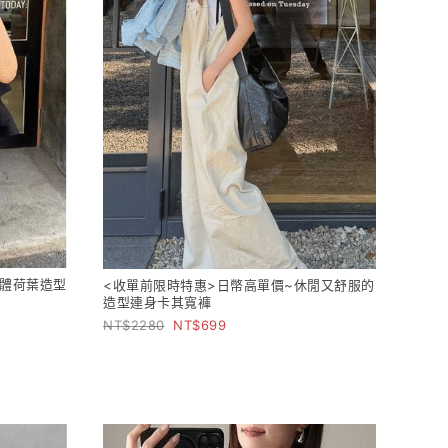
立體荷葉造型
<收單前限時特惠>日幣高單價~休閒又舒服的
造型連身卡其寬褲
2280
699