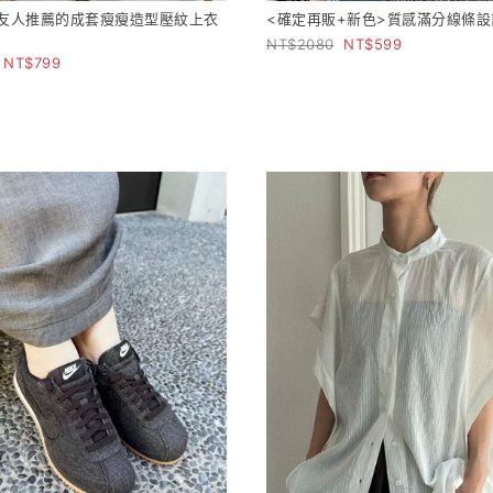
本友人推薦的成套瘦瘦造型壓紋上衣
<確定再販+新色>質感滿分線條
2080
599
799