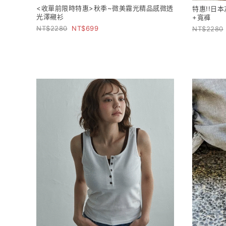
<收單前限時特惠>秋季~微美霧光精品感微透
特惠!!日
光澤襯衫
+寬褲
2280
699
2280