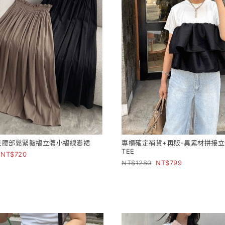
極美腰部鬆緊皺褶立體小褶線澎裙
專櫃確定補貨+再販-異素材拼接
TEE
720
1280
799