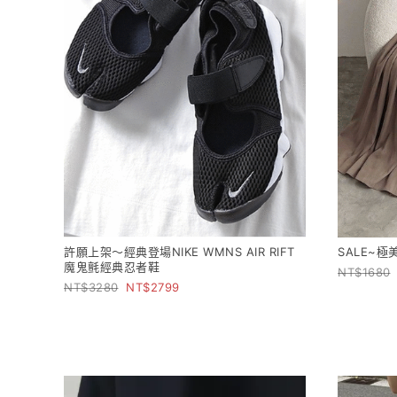
許願上架～經典登場NIKE WMNS AIR RIFT
SALE~
魔鬼氈經典忍者鞋
1680
3280
2799