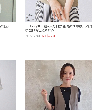
SET~兩件一組~大地自然色調彈性羅紋美鎖骨
篷襯衫
造型抓皺上衣&背心
1280
720