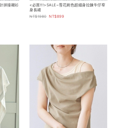
設計拼接襯衫
<必買!!!>SALE~雪花刷色超細身拉鍊牛仔窄
身長裙
1980
899