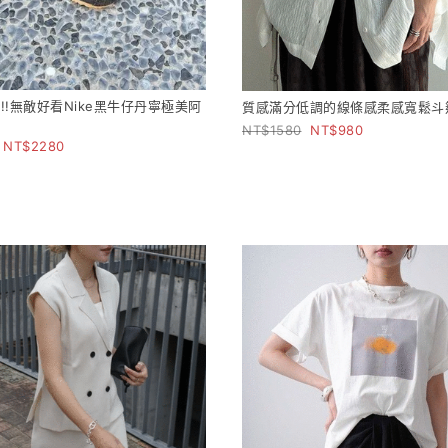
!!無敵好看Nike黑牛仔丹寧極美阿
質感滿分低調的線條感柔感寬鬆斗
1580
980
2280