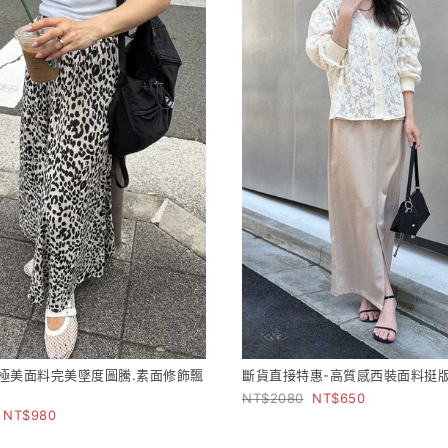
極美面料完美墜度圖騰.素面修飾飄
斷貨直接特惠-高質感西裝面料挺
2080
650
980